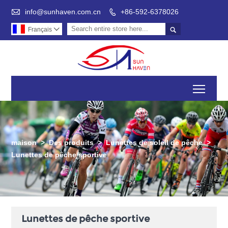

info@sunhaven.com.cn
+86-592-6378026


Français

Toggl
maison
>
Des produits
>
Lunettes de soleil de pêche
>
Lunettes de pêche sportive
Lunettes de pêche sportive