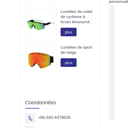
personnali
Lunettes de soleil
de cyclisme à
écran biosourcé
G850
plus
Lunettes de sport
de neige
plus
Coordonnées
+86-592-6378026
