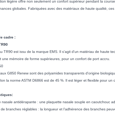
ion légère offre non seulement un confort supérieur pendant la course, 
mances globales. Fabriquées avec des matériaux de haute qualité, ces 
e cadre :
TR90
u TR90 est issu de la marque EMS. Il s'agit d'un matériau de haute te
é et une mémoire de forme supérieures, pour un confort de port accru.
50
iaux G850 Renew sont des polyamides transparents d'origine biologi
on la norme ASTM D6866 est de 45 %. Il est léger et flexible pour un co
stiques:
e nasale antidérapante : une plaquette nasale souple en caoutchouc ad
de branches réglables : la longueur et l'adhérence des branches peuv