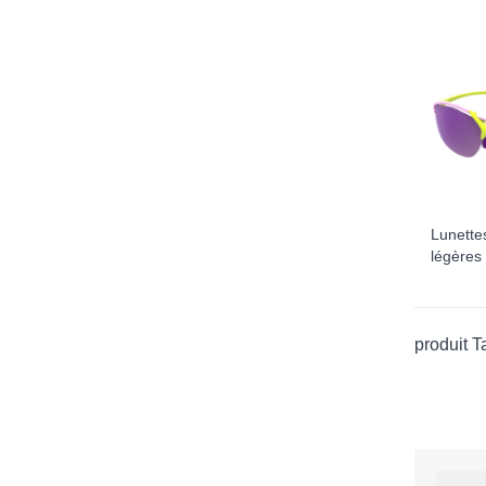
Lunettes
légères
produit T