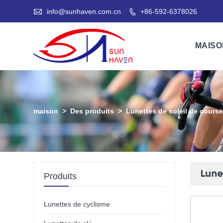

info@sunhaven.com.cn
+86-592-6378026

MAISO
maison
>
Des produits
>
Lunettes de soleil de cours
Lune
Produits
Lunettes de cyclisme