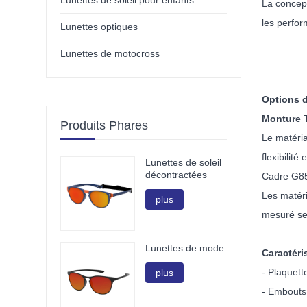
Lunettes de soleil pour enfants
La concept
les perfor
Lunettes optiques
Lunettes de motocross
Options d
Monture 
Produits Phares
Le matéria
flexibilit
Lunettes de soleil
décontractées
Cadre G8
Les matér
plus
mesuré sel
Lunettes de mode
Caractéri
- Plaquett
plus
- Embouts 